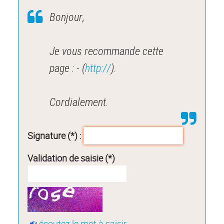
Bonjour,
Je vous recommande cette
page : - (
http://
).
Cordialement.
Signature (*) :
Validation de saisie (*)
écoutez le mot à saisir